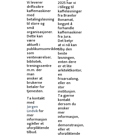
Vi leverer
2025 har vi
driftssikre
i tillegg til
kaffemaskiner
kaffeløsninger
med
fra Bravilor
betalingsløsning
Bonamat,
til store og
begynt å
små
forhandle
organisasjoner.
kaffemaskiner
Dette kan
fra Jura.
være
Det betyr
aktuelt i
at vi nå kan
publikumsområder
tilby den
som
beste
venteværelser,
løsningen,
bibliotek,
enten dere
treningssentre
er et lite
m.m. der
arkitektkontor,
man
en
ønsker at
frisørsalong,
brukerne
eller en
betaler for
stor
tjenesten.
institusjon.
Ta gjerne
Ta kontakt
kontakt
med
dersom du
Jørgen
ønsker
Lindvik
for
mer
mer
informasjon,
informasjon
en
og/eller et
demonstrasjon,
uforpliktende
eller et
tilbud.
uforpliktende