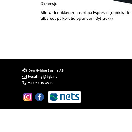
Den Gyldne Bønne AS
bestilling@dgb.no
+47 67 18 05 10