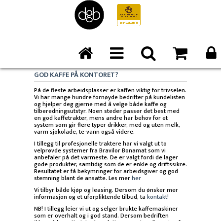
GOD KAFFE PÅ KONTORET?
På de fleste arbeidsplasser er kaffen viktig for trivselen.
Vi har mange hundre fornøyde bedrifter på kundelisten
og hjelper deg gjerne med å velge både kaffe og
tilberedningsutstyr. Noen steder passer det best med
en god kaffetrakter, mens andre har behov for et
system som gir flere typer drikker, med og uten melk,
varm sjokolade, te-vann også videre.
I tillegg til profesjonelle traktere har vi valgt ut to
velprøvde systemer fra Bravilor Bonamat som vi
anbefaler på det varmeste. De er valgt fordi de lager
gode produkter, samtidig som de er enkle og driftssikre.
Resultatet er få bekymringer for arbeidsgiver og god
stemning blant de ansatte. Les mer
her
Vi tilbyr både kjøp og leasing. Dersom du ønsker mer
informasjon og et uforpliktende tilbud, ta
kontakt!
NB! I tillegg leier vi ut og selger brukte kaffemaskiner
som er overhalt og i god stand. Dersom bedriften